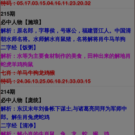
特码：05.17.03.15.04.16.11.23.20.32
215期
必中人物【
施琅】
解析：
原名郎，字尊侯，号琢公，福建晋江人。中国清
朝水师名将。水师解水肖鼠猪，名将解将肖牛马羊狗
二字经【
饭粥】
解析：
水等为主要食材制作的美食，田种出来的解地肖
蛇虎羊鸡狗鼠
七肖：
羊马牛狗龙鸡猴
特码：24.36.13.25.06.18.21.33.03.15
214期
必中人物【
庞统】
解析：
东汉末年刘备帐下谋士,与诸葛亮同拜为军师中
郎。解生肖兔虎蛇鸡
二字经【
清净】
解析：
解小肖的生肖鼠、兔、龙、蛇、猴、鸡。