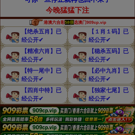
今晚猛猛下注
港澳六合彩
58倍
选澳门909cp.vip
【绝杀五肖】已
【１肖１码】已
经公开✔
经公开✔
【精准六肖】已
【稳杀五码】已
经公开✔
经公开✔
【特一尾中】已
【必中九肖】已
经公开✔
经公开✔
【四肖中特】已
【独家七尾】已
经公开✔
经公开✔