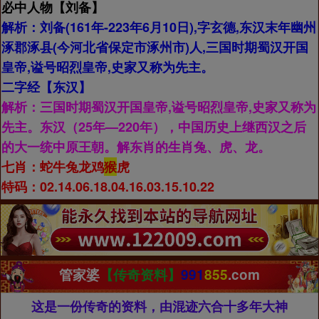
必中人物【
刘备】
解析：
刘备(161年-223年6月10日),字玄德,东汉末年幽州
涿郡涿县(今河北省保定市涿州市)人,三国时期蜀汉开国
皇帝,谥号昭烈皇帝,史家又称为先主。
二字经【
东汉】
解析：
三国时期蜀汉开国皇帝,谥号昭烈皇帝,史家又称为
先主。东汉（25年—220年），中国历史上继西汉之后
的大一统中原王朝。解东肖的生肖兔、虎、龙。
七肖：
蛇牛兔龙鸡
猴
虎
特码：02.14.06.18.04.16.03.15.10.22
管家婆
【传奇资料】
991
855
.com
这是一份传奇的资料，由混迹六合十多年大神