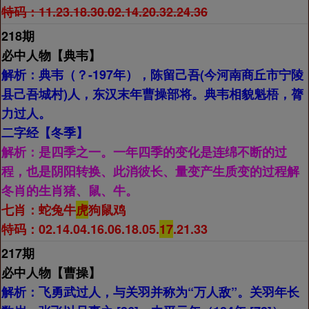
特码：11.23.18.30.02.14.20.32.24.36
218期
必中人物【
典韦】
解析：
典韦（？-197年），陈留己吾(今河南商丘市宁陵
县己吾城村)人，东汉末年曹操部将。典韦相貌魁梧，膂
力过人。
二字经【
冬季】
解析：
是四季之一。一年四季的变化是连绵不断的过
程，也是阴阳转换、此消彼长、量变产生质变的过程解
冬肖的生肖猪、鼠、牛。
七肖：
蛇兔牛
虎
狗鼠鸡
特码：02.14.04.16.06.18.05.
17
.21.33
217期
必中人物【
曹操】
解析：
飞勇武过人，与关羽并称为“万人敌”。关羽年长