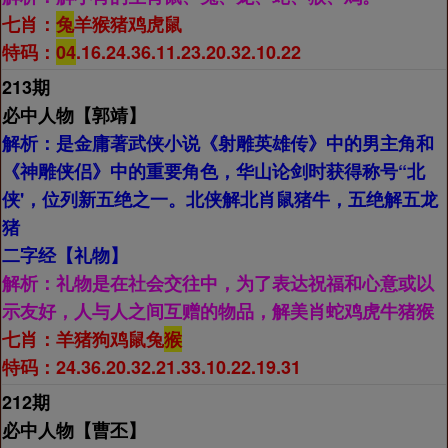
七肖：
兔
羊猴猪鸡虎鼠
特码：
04
.16.24.36.11.23.20.32.10.22
213期
必中人物【
郭靖】
解析：
是金庸著武侠小说《射雕英雄传》中的男主角和
《神雕侠侣》中的重要角色，华山论剑时获得称号“北
侠'，位列新五绝之一。北侠解北肖鼠猪牛，五绝解五龙
猪
二字经【
礼物】
解析：
礼物是在社会交往中，为了表达祝福和心意或以
示友好，人与人之间互赠的物品，解美肖蛇鸡虎牛猪猴
七肖：
羊猪狗鸡鼠兔
猴
特码：24.36.20.32.21.33.10.22.19.31
212期
必中人物【
曹丕】