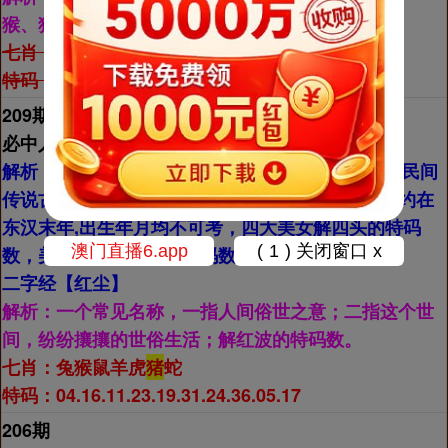
猴、狗、猪。
七肖：
虎猪兔鼠蛇牛羊
特码：05.17.20.32.04.19.19.31.14.26
209期
必中人物【
貂蝉】
解析：
貂蝉,甘肃临洮(今甘肃省定西市临洮县)人,是民间
传说古代四大美女之一的“闭月”。貂蝉的生活年代约在
东汉末年,出生年月均不可考，四大美女解四头的特码
数，美女解吉美的生肖特码数。
二字经【
红尘】
解析：
一个常见名称，一指人间俗世之意；二指这个世
间，纷纷攘攘的世俗生活；解红波的特码数。
七肖：
兔猴鼠羊虎
猪
蛇
特码：04.16.11.23.19.31.24.36.05.17
206期