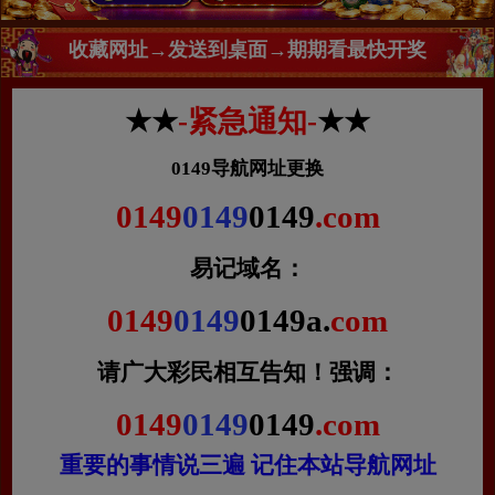
收藏网址→发送到桌面→期期看最快开奖
★★
-紧急通知-
★★
0149导航网址更换
0149
0149
0149
.com
易记域名：
0149
0149
0149a.
com
请广大彩民相互告知！
强调：
0149
0149
0149
.com
重要的事情说三遍 记住本站导航网址