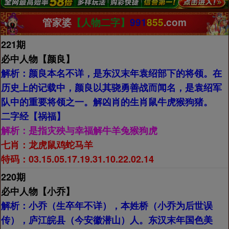
管家婆
【人物二字】
991
855
.com
221期
必中人物【
颜良】
解析：
颜良本名不详，是东汉末年袁绍部下的将领。在
历史上的记载中，颜良以其骁勇善战而闻名，是袁绍军
队中的重要将领之一。解凶肖的生肖鼠牛虎猴狗猪。
二字经【
祸福】
解析：
是指灾殃与幸福解牛羊兔猴狗虎
七肖：
龙虎鼠鸡蛇马羊
特码：03.15.05.17.19.31.10.22.02.14
220期
必中人物【
小乔】
解析：
小乔（生卒年不详），本姓桥（小乔为后世误
传），庐江皖县（今安徽潜山）人。东汉末年国色美