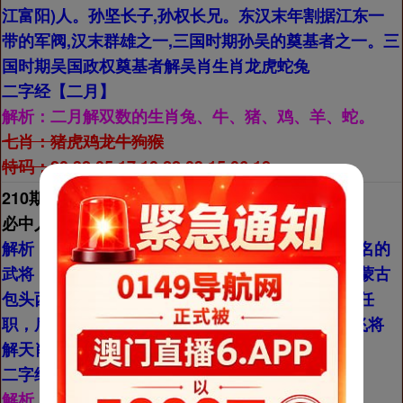
江富阳)人。孙坚长子,孙权长兄。东汉末年割据江东一
带的军阀,汉末群雄之一,三国时期孙吴的奠基者之一。三
国时期吴国政权奠基者解吴肖生肖龙虎蛇兔
二字经【
二月】
解析：
二月解双数的生肖兔、牛、猪、鸡、羊、蛇。
七肖：
猪虎鸡龙牛狗猴
特码：20.32.05.17.10.22.03.15.06.18
210期
必中人物【
吕布】
解析：
吕布，字奉先，号称“飞将”，是东汉末年著名的
武将，汉末群雄之一。他出生于五原郡九原（今内蒙古
包头西北），以勇武著称，曾在并州刺史丁原手下任
职，后因?董卓入京而杀丁原，成为董卓的部下。飞将
解天肖龙兔牛马猴猪
二字经【
武将】
解析：
即古代的军事将领解凶肖的生肖鼠、牛、虎、