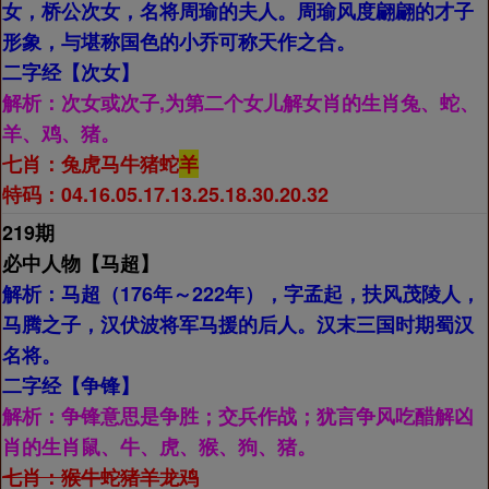
女，桥公次女，名将周瑜的夫人。周瑜风度翩翩的才子
形象，与堪称国色的小乔可称天作之合。
二字经【
次女】
解析：
次女或次子,为第二个女儿解女肖的生肖兔、蛇、
羊、鸡、猪。
七肖：
兔虎马牛猪蛇
羊
特码：04.16.05.17.13.25.18.30.20.32
219期
必中人物【
马超】
解析：
马超（176年～222年），字孟起，扶风茂陵人，
马腾之子，汉伏波将军马援的后人。汉末三国时期蜀汉
名将。
二字经【
争锋】
解析：
争锋意思是争胜；交兵作战；犹言争风吃醋解凶
肖的生肖鼠、牛、虎、猴、狗、猪。
七肖：
猴牛蛇猪羊龙鸡