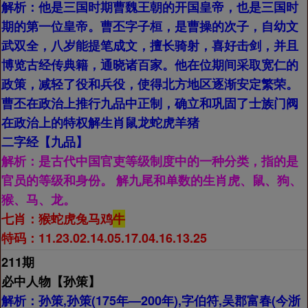
解析：
他是三国时期曹魏王朝的开国皇帝，也是三国时
期的第一位皇帝。曹丕字子桓，是曹操的次子，自幼文
武双全，八岁能提笔成文，擅长骑射，喜好击剑，并且
博览古经传典籍，通晓诸百家。他在位期间采取宽仁的
政策，减轻了役和兵役，使得北方地区逐渐安定繁荣。
曹丕在政治上推行九品中正制，确立和巩固了士族门阀
在政治上的特权解生肖鼠龙蛇虎羊猪
二字经【
九品】
解析：
是古代中国官吏等级制度中的一种分类，指的是
官员的等级和身份。 解九尾和单数的生肖虎、鼠、狗、
猴、马、龙。
七肖：
猴蛇虎兔马鸡
牛
特码：11.23.02.14.05.17.04.16.13.25
211期
必中人物【
孙策】
解析：
孙策,孙策(175年—200年),字伯符,吴郡富春(今浙