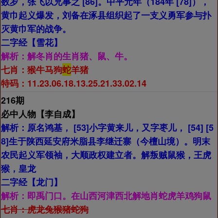
数岁，张飞以兄事之 [86]。中平元年（184年 [78]），
黄巾起义爆发，刘备在涿县组织起了一支义勇军参与扑
灭黄巾军的战争。
二字经【
雪花】
解析：
解冬肖的生肖猪、鼠、牛。
七肖：
猴牛马狗
蛇
羊猪
特码：11.23.06.18.13.25.21.33.02.14
216期
必中人物【
李自成】
解析：
原名鸿基， [53]小字黄来儿，又字枣儿， [54] [5
8]生于陕西延安府米脂县李继迁寨（今檀山境）。明末
农民起义军领袖，大顺政权建立者。解叛贼鼠猴，王虎
猴，皇龙
二字经【
龙门】
解析：
即禹门口。在山西河津西北解地肖蛇虎羊鸡狗鼠
七肖：
虎龙兔猴猪蛇狗