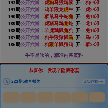
193期
公开六肖
：虎
狗
马猴鸡鼠
开：
狗09准
191期
公开六肖
：鸡羊猴龙
虎
牛
开：
虎29准
190期
公开六肖
：猴鼠马牛蛇
兔
开：
兔16准
189期
公开六肖
：虎猪马鸡
龙
蛇
开：
龙15准
188期
公开六肖
：羊虎鸡鼠
兔
狗
开：
兔16准
187期
公开六肖
：狗牛猴猪鼠
马
开：
马01准
186期
公开六肖
：狗
猴
羊鼠猪鸡
开：
猴23准
牛不是吹的，精准内幕资料
恭喜你！发现了隐藏彩蛋
221期:生肖摇奖
当天只可摇一次