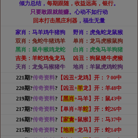
倾力总结，
每期跟随，收益远高，银行
。
只要敢跟就能赚
。心动不如行动
回本打击黑庄利器
，福生无量
家肖：马羊鸡牛猪狗 野肖：虎兔蛇龙鼠猴
双肖：兔蛇牛猪鸡羊 单肖：龙马虎猴鼠狗
黑肖：鼠牛猴鸡龙蛇 白肖：虎兔马羊狗猪
吉美：羊蛇鸡兔龙马 凶丑：狗鼠猪牛虎猴
天肖：龙兔马猴猪牛 地肖：羊鼠虎鸡蛇狗
221期?
传奇资料
?
【凶丑+龙鸡】开：？00中
220期?
传奇资料
?
【凶丑+
羊
龙】开：羊48中
219期?
传奇资料
?
【
黑肖
+马羊】开：鼠43中
217期?
传奇资料
?
【单肖+羊
蛇
】开：蛇26中
216期?
传奇资料
?
【
家禽
+鼠猴】开：马37中
215期?
传奇资料
?
【
地肖
+龙马】开：蛇14中