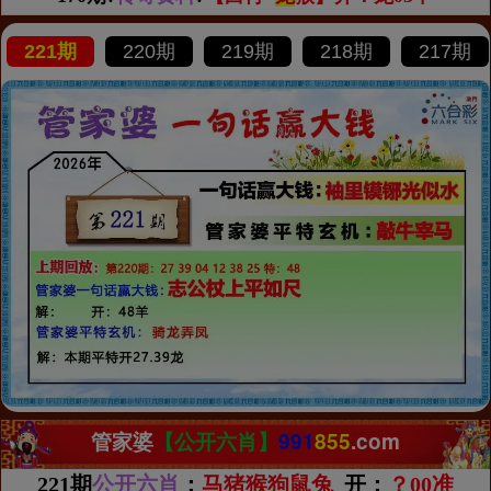
221期
220期
219期
218期
217期
管家婆
【公开六肖】
991
855
.com
221期
公开六肖
：
马猪猴狗鼠兔
开：
？00准