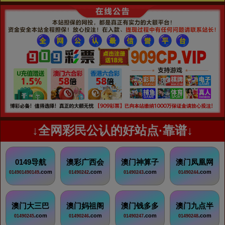
↓全网彩民公认的好站点·靠谱↓
0149导航
澳彩广西会
澳门神算子
澳门凤凰网
.com
.com
.com
.com
014901490149
01490242
01490243
01490244
澳门大三巴
澳门妈祖阁
澳门钱多多
澳门九点半
.com
.com
.com
.com
01490245
01490246
01490247
01490248