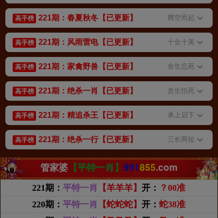
221期：春夏秋冬【已更新】
腾空而起
高手榜
221期：风雨雷电【已更新】
十全十美
高手榜
221期：家禽野兽【已更新】
舍生忘死
高手榜
221期：绝杀一肖【已更新】
贪生怕死
高手榜
221期：精追杀王【已更新】
承上启下
高手榜
221期：绝杀一行【已更新】
三长两短
高手榜
管家婆
【平特一肖】
991
855
.com
221期：
平特一肖
【羊羊羊】
开：
？00准
220期：
平特一肖
【蛇蛇蛇】
开：
蛇38准