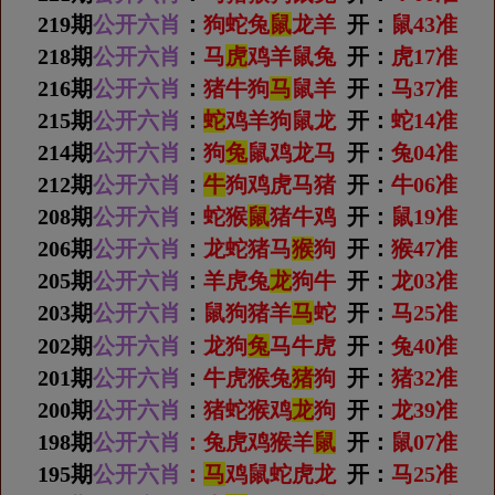
219期
公开六肖
：
狗蛇兔
鼠
龙羊
开：
鼠43准
218期
公开六肖
：
马
虎
鸡羊鼠兔
开：
虎17准
216期
公开六肖
：
猪牛狗
马
鼠羊
开：
马37准
215期
公开六肖
：
蛇
鸡羊狗鼠龙
开：
蛇14准
214期
公开六肖
：
狗
兔
鼠鸡龙马
开：
兔04准
212期
公开六肖
：
牛
狗鸡虎马猪
开：
牛06准
208期
公开六肖
：
蛇猴
鼠
猪牛鸡
开：
鼠19准
206期
公开六肖
：
龙蛇猪马
猴
狗
开：
猴47准
205期
公开六肖
：
羊虎兔
龙
狗牛
开：
龙03准
203期
公开六肖
：
鼠狗猪羊
马
蛇
开：
马25准
202期
公开六肖
：
龙狗
兔
马牛虎
开：
兔40准
201期
公开六肖
：
牛虎猴兔
猪
狗
开：
猪32准
200期
公开六肖
：
猪蛇猴鸡
龙
狗
开：
龙39准
198期
公开六肖
：
兔虎鸡猴羊
鼠
开：
鼠07准
195期
公开六肖
：
马
鸡鼠蛇虎龙
开：
马25准