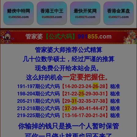
赌俠中特网
香港王中王
最快开奖网
香港金算盘
.com
.com
.com
.com
01490268
01490269
01490270
01490271
管家婆
【公式六码】
991
855
.com
管家婆大师推荐公式精算
几十位数学硕士，经过严谨的推算
现免费公开给本站会员。
一定要把握住
这么好的机会
。
191-197期公式六码
【14-20-23-24-
26
-28
】
稳准
198-204期公式六码
【
21-22-
25
-29-30-31
】
稳准
205-211期公式六码
【
29-
31
-32-35-37-38
】
稳准
212-218期公式六码
【
37
-39-40-41-44-47】
稳准
219-225期公式六码
【
13-16-17-20-21-24
】
稳准
你输掉的钱只是换一个人暂时保管
可你一旦停止就再也回不来了