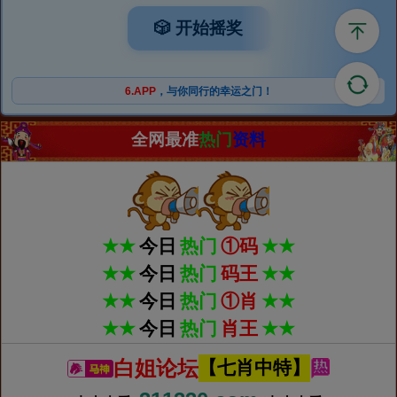
🎲 开始摇奖
6.APP
，与你同行的幸运之门！
全网最准
热门
资料
★★
今日
热门
①码
★★
★★
今日
热门
码王
★★
★★
今日
热门
①肖
★★
★★
今日
热门
肖王
★★
白姐论坛
【七肖中特】